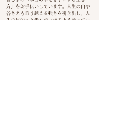
方」をお手伝いしています。人生の山や
谷さえも乗り越える強さを引き出し、人
生の目的へと歩んでいけるよう願ってい
ます。この取り組みが、少しず世界平和
に繋がりますように。
Change Your Life!
Change the World!
​小林文子