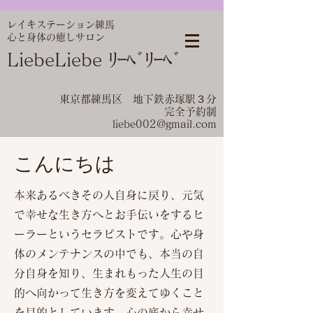
レイキステーション
練馬
​心と身体の癒しサロン
​LiebeLiebe
​
ﾘｰﾍﾞﾘｰﾍﾞ
東京都​練馬区 地下鉄赤塚駅３分
​完全予約制
liebe002@gmail.com
こんにちは
本来あるべきその人自身に戻り、元気
で幸せな生き方へとお手伝いをするヒ
ーラーというセラピストです。心や身
体のメンテナンスの中でも、本当の自
分自身を知り、生まれもった人生の目
的へ向かって生き方を変えてゆくこと
を目的としています。心の底から幸せ